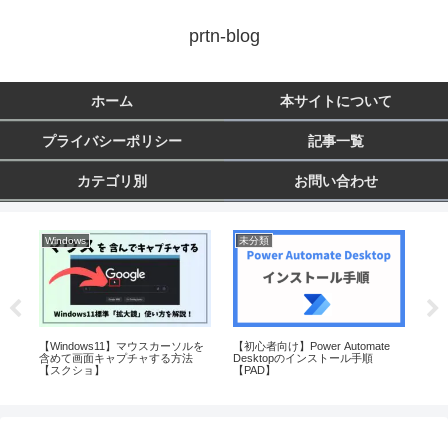
prtn-blog
ホーム
本サイトについて
プライバシーポリシー
記事一覧
カテゴリ別
お問い合わせ
Windows
未分類
Py
プデ
【Windows11】マウスカーソルを
【初心者向け】Power Automate
【初
ー
含めて画面キャプチャする方法
Desktopのインストール手順
か
【スクショ】
【PAD】
く