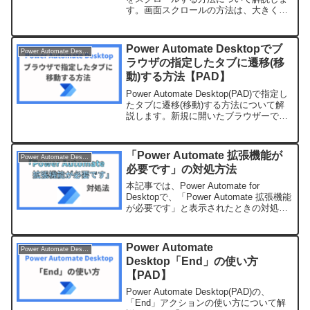
す。画面スクロールの方法は、大きく分
けて２つの方法があります。「キーの送
信」でスクロールする方法「Web ページ
上のテキスト フィールドをフォ...
Power Automate Desktopでブ
Power Automate Desktop
ラウザの指定したタブに遷移(移
動)する方法【PAD】
Power Automate Desktop(PAD)で指定し
たタブに遷移(移動)する方法について解
説します。新規に開いたブラウザーで、
タブを新たに作成する方法新規に開いた
ブラウザーで、タブを追加するには以下
アクションを使います。追加するア...
「Power Automate 拡張機能が
Power Automate Desktop
必要です」の対処方法
本記事では、Power Automate for
Desktopで、「Power Automate 拡張機能
が必要です」と表示されたときの対処方
法を解説します。 (adsbygoogle =
window.adsbygoogle || []...
Power Automate
Power Automate Desktop
Desktop「End」の使い方
【PAD】
Power Automate Desktop(PAD)の、
「End」アクションの使い方について解