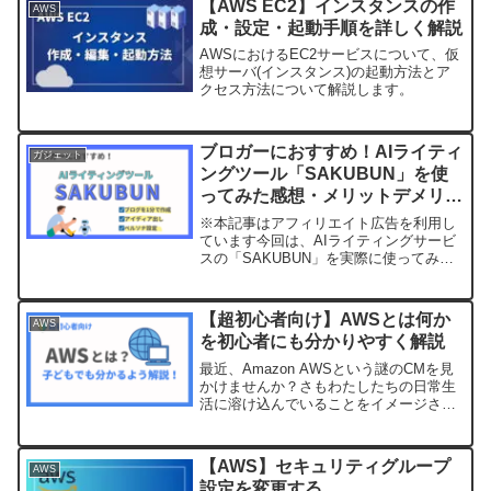
【AWS EC2】インスタンスの作
AWS
成・設定・起動手順を詳しく解説
AWSにおけるEC2サービスについて、仮
想サーバ(インスタンス)の起動方法とア
クセス方法について解説します。
ブロガーにおすすめ！AIライティ
ガジェット
ングツール「SAKUBUN」を使
ってみた感想・メリットデメリッ
ト
※本記事はアフィリエイト広告を利用し
ています今回は、AIライティングサービ
スの「SAKUBUN」を実際に使ってみた
感想と、メリット・デメリットを辛口評
価したいと思います。こんな方におすす
めの記事です！AIライティングツールを
【超初心者向け】AWSとは何か
AWS
使ってSNS広告...
を初心者にも分かりやすく解説
最近、Amazon AWSという謎のCMを見
かけませんか？さもわたしたちの日常生
活に溶け込んでいることをイメージさせ
るかのようなCMですが、正直これを見て
「AWS」が何なのかさっぱり・・・・。
でも、AWSって、職場だったり、ネット
【AWS】セキュリティグループ
AWS
で目にする...
設定を変更する