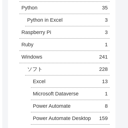
Python
35
Python in Excel
3
Raspberry Pi
3
Ruby
1
Windows
241
ソフト
228
Excel
13
Microsoft Dataverse
1
Power Automate
8
Power Automate Desktop
159