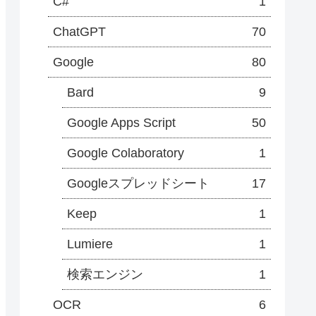
C#
1
ChatGPT
70
Google
80
Bard
9
Google Apps Script
50
Google Colaboratory
1
Googleスプレッドシート
17
Keep
1
Lumiere
1
検索エンジン
1
OCR
6