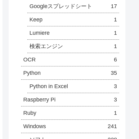
Googleスプレッドシート
17
Keep
1
Lumiere
1
検索エンジン
1
OCR
6
Python
35
Python in Excel
3
Raspberry Pi
3
Ruby
1
Windows
241