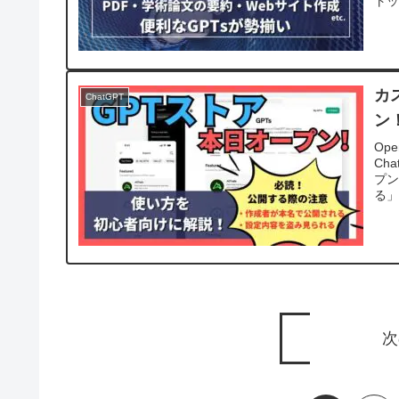
トッ
カ
ChatGPT
ン
Op
Ch
プン
る」
次