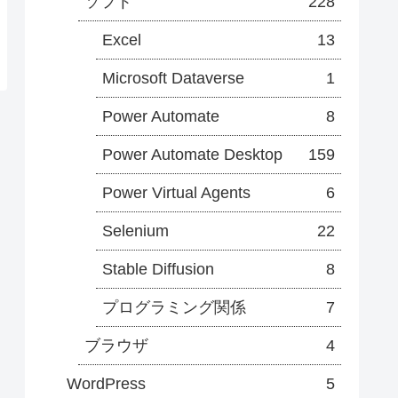
ソフト
228
Excel
13
Microsoft Dataverse
1
Power Automate
8
Power Automate Desktop
159
Power Virtual Agents
6
Selenium
22
Stable Diffusion
8
プログラミング関係
7
ブラウザ
4
WordPress
5