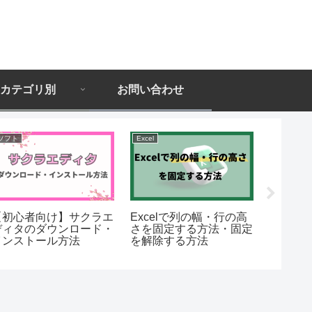
カテゴリ別
お問い合わせ
ソフト
Excel
【初心者向け】サクラエ
Excelで列の幅・行の高
Power A
ディタのダウンロード・
さを固定する方法・固定
Desk
インストール方法
を解除する方法
ールする
信・UI