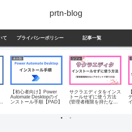
prtn-blog
いて
プライバシーポリシー
記事一覧
未分類
ソフト
【初心者向け】Power
サクラエディタをインス
Automate Desktopのイ
トールせずに使う方法
や
ンストール手順【PAD】
(管理者権限を持たない
動
アカウントで使う)