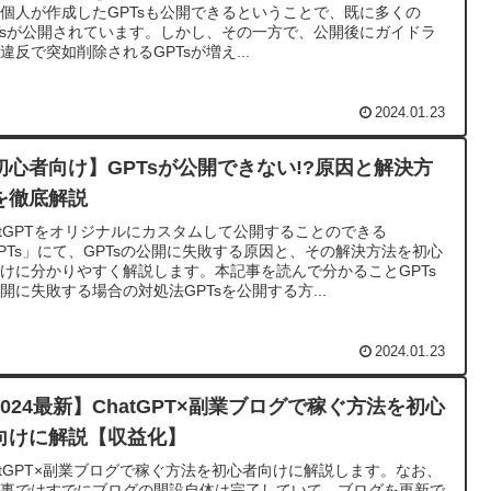
個人が作成したGPTsも公開できるということで、既に多くの
Tsが公開されています。しかし、その一方で、公開後にガイドラ
違反で突如削除されるGPTsが増え...
2024.01.23
初心者向け】GPTsが公開できない!?原因と解決方
を徹底解説
atGPTをオリジナルにカスタムして公開することのできる
PTs」にて、GPTsの公開に失敗する原因と、その解決方法を初心
けに分かりやすく解説します。本記事を読んで分かることGPTs
開に失敗する場合の対処法GPTsを公開する方...
2024.01.23
2024最新】ChatGPT×副業ブログで稼ぐ方法を初心
向けに解説【収益化】
atGPT×副業ブログで稼ぐ方法を初心者向けに解説します。なお、
記事ではすでにブログの開設自体は完了していて、ブログを更新で