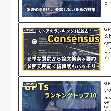
とい
G
ChatGPT
文
GP
「C
方・
後、
G
ChatGPT
い
20
GP
GP