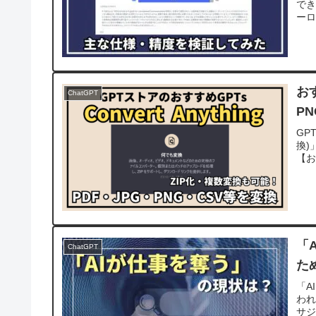
でき
ーロ
おす
ChatGPT
P
GP
換)
【お
「
ChatGPT
た
「A
われ
サジ