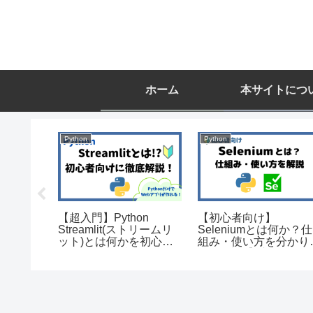
ホーム
本サイトにつ
Python
Python
e
【超入門】Python
【初心者向け】
プデート(更
Streamlit(ストリームリ
Seleniumとは何か？仕
ブルシュ
ット)とは何かを初心者
組み・使い方を分かり
向けに徹底解説！
すく解説【ブラウザ自
化】