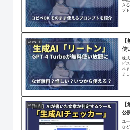
きる
プト
【
ChatGPT
使
株式
ビス
れま
まし
【
ChatGPT
公
ユー
など