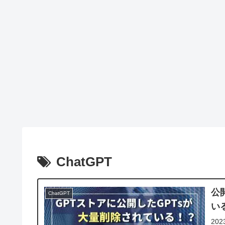
ChatGPT
公
ChatGPT
い
20