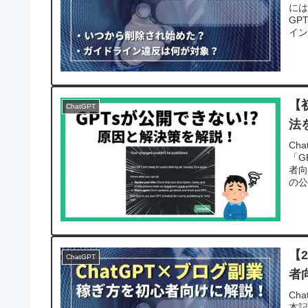
には
GP
イン
【
ChatGPT
法
Ch
「G
者向
の公
【
ChatGPT
者
Ch
本