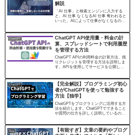
解説
「AI 仕事」と検索エンジンに入力する
と、AI 仕事 なくなるAI 仕事 奪われると
いった、AIによって仕事がなくなるので
はないかという検索サジェストが多く出
てきました。ですが、実際にAIに仕事を
奪われたという方は本当にいるのでしょ
ChatGPT API使用量・料金の計
ChatGPT
うか？ま...
算、スプレッドシートで利用履歴
を管理する方法
ChatGPT APIの利用料金の計算方法、残
りクレジットを管理する方法を説明しま
す。APIを使用してサービスを公開して
いる方や、APIを頻繁に使用している方
に参考にしていただければ幸いです。サ
ンプルコード付きなので初心者の方も簡
【完全解説】プログラミング初心
ChatGPT
単に実装できます。
者がChatGPTを使って勉強する
方法【独学】
ChatGPTをプログラミングに活用する方
法を紹介します。ChatGPTでできること
や質問の仕方を詳しく説明しているので
プログラミングを勉強している方やこれ
から学んでみたいという方は必見です。
【有能すぎ】文章の要約やブログ
Bing