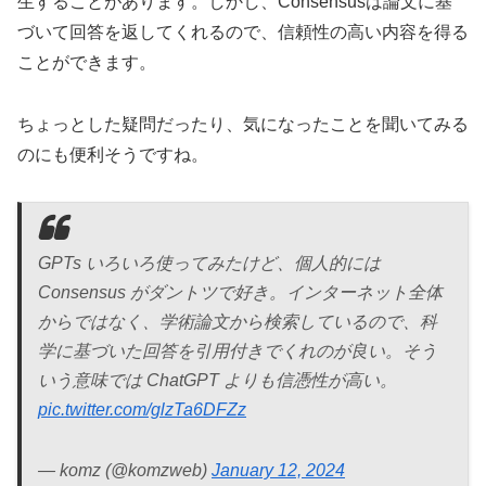
生することがあります。しかし、Consensusは論文に基
づいて回答を返してくれるので、信頼性の高い内容を得る
ことができます。
ちょっとした疑問だったり、気になったことを聞いてみる
のにも便利そうですね。
GPTs いろいろ使ってみたけど、個人的には
Consensus がダントツで好き。インターネット全体
からではなく、学術論文から検索しているので、科
学に基づいた回答を引用付きでくれのが良い。そう
いう意味では ChatGPT よりも信憑性が高い。
pic.twitter.com/glzTa6DFZz
— komz (@komzweb)
January 12, 2024