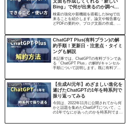
文面も作成してくれる「新しい
Bing」で何が出来るのか調べて
みた【ChatGPT×Bing】
検索の強化や新機能を搭載したbingで出
来ることを紹介します。論文や報告書な
どPDFの要約や、ブログ文面の作成、
SNS投稿など、AIを活用した様々な便利
な機能を有するBingを今後使ってみたい
方、検索をもっと楽にしたい方は必見で
ChatGPT Plus(有料プラン)の解
ChatGPT
す。
約手順！更新日・注意点・タイミ
ングも解説
本記事では、ChatGPTの有料プランであ
る「ChatGPT Plus」の解約/キャンセル
手順について説明します。既に有料プラ
ンに加入しており解約を迷っている方に
向けて、解約時に気になるであろうポイ
ントを詳しく解説しています。実際に解
【生成AI元年】めざましい進化を
ChatGPT
約処理...
遂げたChatGPTの1年を時系列で
振り返ってみる
今回は、2022年11月に公開されてから何
かと話題を集めたChatGPTについて、こ
の1年でなにがあったのかを時系列でまと
めていきたいと思います。リリース日は
2022年11月30日OpenAIは、2022年11月
30日に対話型AIチャットサ...