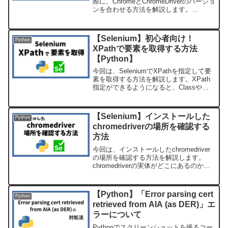
際に、ChromeとChromeDriverのバージョ
ンを合わせる方法を解説します。
(adsbygoogle = window.adsbygoogle ||
[]).push({});現在の...
【Selenium】初心者向け！
Python
XPathで要素を取得する方法
【Python】
今回は、SeleniumでXPathを指定して要
素を取得する方法を解説します。XPath
指定ができるようになると、Classや
nameなどで指定してもうまく要素を取れ
ない場合にも取得できたり、リストやテ
ーブルの特定の行・列のみ取得するな
【Selenium】インストールした
Python
ど、...
chromedriverの場所を確認する
方法
今回は、インストールしたchromedriver
の場所を確認する方法を解説します。
chromedriverの実体がどこにあるのか分
からなくなった・・・chromedriverが複
数あって整理したいけど、どれを消して
いいのか分からないなんてこ...
【Python】「Error parsing cert
Python
retrieved from AIA (as DER)」エ
ラーについて
Pythonでスクリーンショットを撮るコー