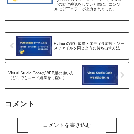
ドの動作確認をしていた際に、コンソー
ルに以下エラーが出力されました。
ERROR:cert_issuer_source_aia.cc(34)]
Error parsing cert retrieved...
Pythonの実行環境・エディタ環境・ソー
スファイルを同じように持ち出す方法
Visual Studio CodeのWEB版の使い方
【どこでもコード編集を可能に】
コメント
コメントを書き込む