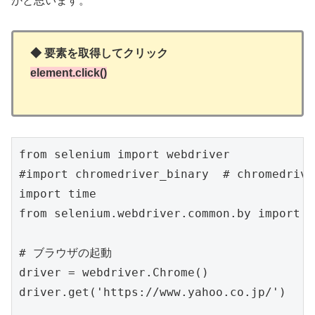
かと思います。
◆ 要素を取得してクリック
element.click()
from selenium import webdriver

#import chromedriver_binary  # chromedr
import time

from selenium.webdriver.common.by import By
# ブラウザの起動

driver = webdriver.Chrome()

driver.get('https://www.yahoo.co.jp/')
