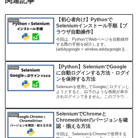
関連記事
【初心者向け】Pythonで
Python
Seleniumインストール手順【ブ
ラウザ自動操作】
今回は、PythonでWebページを自動操作
する際の手順を紹介します。
(adsbygoogle = window.adsbygoogle ||
[]).push({});ブラウザ自動化のしくみを簡
単に解説「Selenium」とは、ブラウザ...
【Python】SeleniumでGoogle
Python
に自動ログインする方法・ログイ
ンを保持する方法
Seleniumを使用してGoogleにログインし
ようとすると、以下のような画面が表示
されログインできません。このブラウザ
またはアプリは安全でない可能性があり
ます。そこで今回は、SeleniumでGoogle
アカウントに自動ログインする方法...
SeleniumでChromeと
Python
Chromedriverのバージョンを確
認・揃える方法
今回は、SeleniumをChromeで使用する