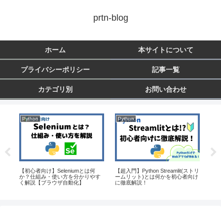
prtn-blog
ホーム
本サイトについて
プライバシーポリシー
記事一覧
カテゴリ別
お問い合わせ
Python
Python
ソ
面を
【初心者向け】Seleniumとは何
【超入門】Python Streamlit(ストリ
【
信・
か？仕組み・使い方を分かりやす
ームリット)とは何かを初心者向け
ダ
く解説【ブラウザ自動化】
に徹底解説！