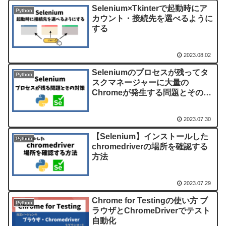
Selenium×Tkinterで起動時にア
Python
カウント・接続先を選べるように
する
2023.08.02
Seleniumのプロセスが残ってタ
Python
スクマネージャーに大量の
Chromeが発生する問題とその解
決策
2023.07.30
【Selenium】インストールした
Python
chromedriverの場所を確認する
方法
2023.07.29
Chrome for Testingの使い方 ブ
Python
ラウザとChromeDriverでテスト
自動化