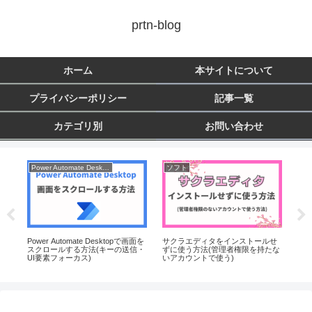
prtn-blog
ホーム
本サイトについて
プライバシーポリシー
記事一覧
カテゴリ別
お問い合わせ
Power Automate Desktop
ソフト
Py
数を
Power Automate Desktopで画面を
サクラエディタをインストールせ
【超入
スクロールする方法(キーの送信・
ずに使う方法(管理者権限を持たな
ーム
UI要素フォーカス)
いアカウントで使う)
に