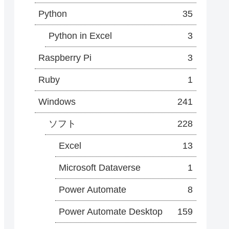
Python
35
Python in Excel
3
Raspberry Pi
3
Ruby
1
Windows
241
ソフト
228
Excel
13
Microsoft Dataverse
1
Power Automate
8
Power Automate Desktop
159