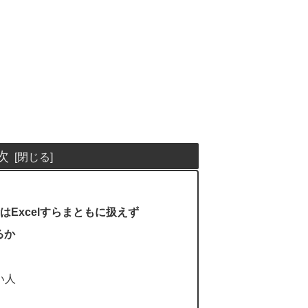
次
Excelすらまともに扱えず
るか
い人