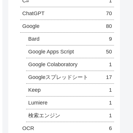
C#
1
ChatGPT
70
Google
80
Bard
9
Google Apps Script
50
Google Colaboratory
1
Googleスプレッドシート
17
Keep
1
Lumiere
1
検索エンジン
1
OCR
6