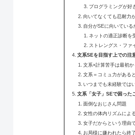
プログラミングが好
向いてなくても忍耐力が
自分がSEに向いている
ネットの適正診断を
ストレングス・ファ
文系SEを目指す上での注
文系×計算苦手は最初
文系＝コミュ力がある
いつまでも未経験では
文系「女子」SEで困った
面倒なおじさん問題
女性の体内リズムによ
女子だからという理由
お局様に嫌われたら終