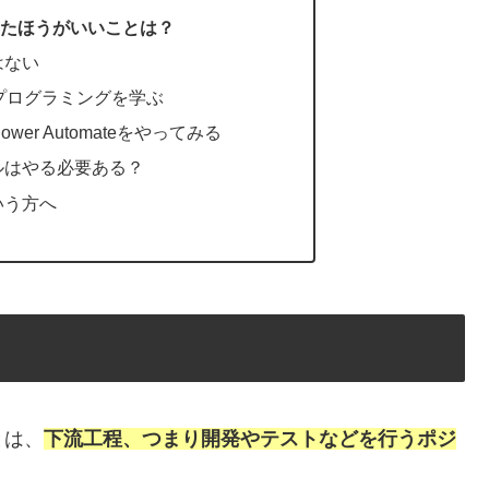
いたほうがいいことは？
はない
)でプログラミングを学ぶ
wer Automateをやってみる
ルはやる必要ある？
いう方へ
とは、
下流工程、つまり開発やテストなどを行うポジ