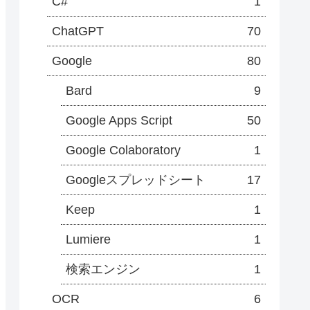
C#
1
ChatGPT
70
Google
80
Bard
9
Google Apps Script
50
Google Colaboratory
1
Googleスプレッドシート
17
Keep
1
Lumiere
1
検索エンジン
1
OCR
6