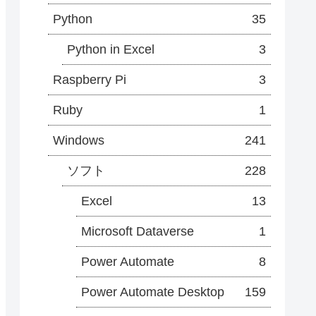
Python
35
Python in Excel
3
Raspberry Pi
3
Ruby
1
Windows
241
ソフト
228
Excel
13
Microsoft Dataverse
1
Power Automate
8
Power Automate Desktop
159