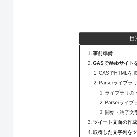
目
事前準備
GASでWebサイ
GASでHTMLを
Parserライ
ライブラリの
Parserライ
開始・終了文
ツイート文面の作成
取得した文字列をツ