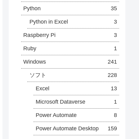
Python
35
Python in Excel
3
Raspberry Pi
3
Ruby
1
Windows
241
ソフト
228
Excel
13
Microsoft Dataverse
1
Power Automate
8
Power Automate Desktop
159