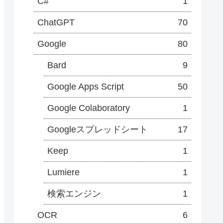
C#
1
ChatGPT
70
Google
80
Bard
9
Google Apps Script
50
Google Colaboratory
1
Googleスプレッドシート
17
Keep
1
Lumiere
1
検索エンジン
1
OCR
6