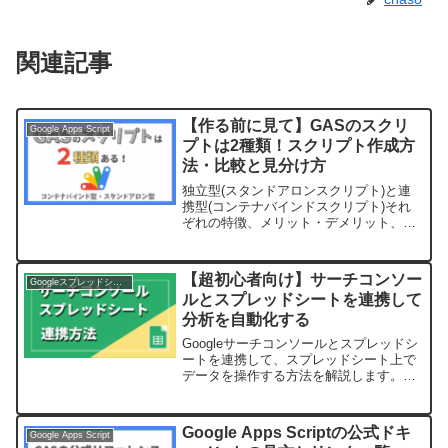
関連記事
【作る前に見て】GASのスクリ
Google Apps Script
プトは2種類！スクリプト作成方
法・比較と見分け方
独立型(スタンドアロンスクリプト)と連
携型(コンテナバインドスクリプト)それ
ぞれの特徴、メリット・デメリット、使
い分けについて解説します。両者の比
較、スクリプト作成方法まで網羅的に解
説していますので、初心者の方は必見で
【超初心者向け】サーチコンソー
Googleスプレッドシート
す。
ルとスプレッドシートを連携して
分析を自動化する
Googleサーチコンソールとスプレッドシ
ートを連携して、スプレッドシート上で
データを操作する方法を解説します。デ
ータの活用方法や、各項目の説明など詳
しく紹介していますので、サイト運営や
ブログ執筆をされている方は必見です。
Google Apps Scriptの公式ドキ
Google Apps Script