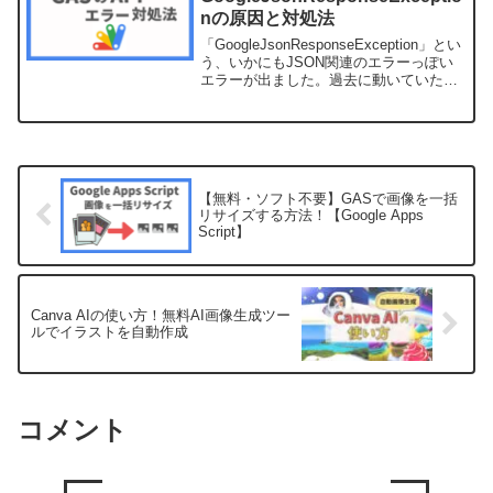
nの原因と対処法
「GoogleJsonResponseException」とい
う、いかにもJSON関連のエラーっぽい
エラーが出ました。過去に動いていたソ
ースコードをそのまま実行したのに、い
きなり動かなくなり、HTTPのdoPost関
数だったのでデバッグもで...
【無料・ソフト不要】GASで画像を一括
リサイズする方法！【Google Apps
Script】
Canva AIの使い方！無料AI画像生成ツー
ルでイラストを自動作成
コメント