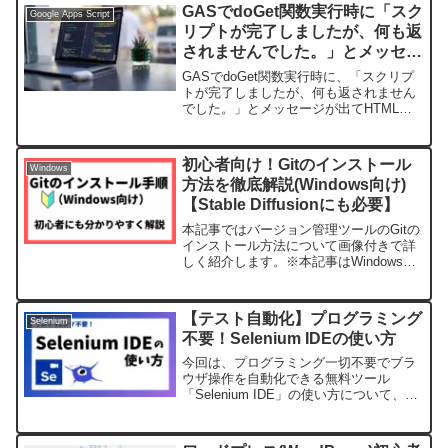
GASでdoGet関数実行時に「スク
Google Apps Script
リプトが完了しましたが、何も返
されませんでした。」とメッセー
ジが出てしまう問題
GASでdoGet関数実行時に、「スクリプ
トが完了しましたが、何も返されません
でした。」とメッセージが出てHTMLペ
ージが表示されない原因と対策を紹介し
ます。プログラミング初心者の方は意外
と気づきにくい箇所かもしれないので、
初心者向け！Gitのインストール
Windows
これからGASでウェブアプリを作りたい
方法を徹底解説(Windows向け)
と考えている方は必見です。
【Stable Diffusionにも必要】
本記事ではバージョン管理ツールのGitの
インストール方法について画像付きで詳
しく紹介します。※本記事はWindows向
けの手順を紹介しています (adsbygoogle
= window.adsbygoogle || []).push({}...
【テスト自動化】プログラミング
Selenium
不要！Selenium IDEの使い方
今回は、プログラミング一切不要でブラ
ウザ操作を自動化できる無料ツール
「Selenium IDE」の使い方について、初
心者の方でも分かるように詳しく解説し
ます。簡単にスクレイピングできる方法
を知りたいテスト自動化を手軽に行いた