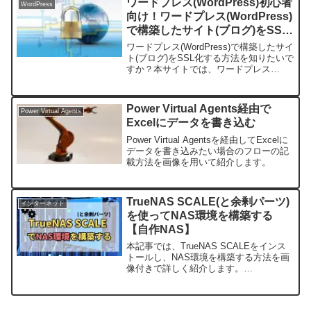
ワードプレス(WordPress)初心者
WordPress
い毎日の繰り返し...
向け！ワードプレス(WordPress)
で構築したサイト(ブログ)をSSL
化する方法
ワードプレス(WordPress)で構築したサイ
ト(ブログ)をSSL化する方法を知りたいで
すか？本サイトでは、ワードプレス
(WordPress)で構築したサイト(ブログ)を
SSL化する方法を画像付きで紹介しま
す。ワードプレス(WordPress)で構築した
Power Virtual Agents経由で
Power Virtual Agents
サイト(ブログ)をSSL化する方法を知りた
Excelにデータを書き込む
い方は必見です。
Power Virtual Agentsを経由してExcelに
データを書き込みたい場合のフローの記
載方法を画像を用いて紹介します。
TrueNAS SCALE(と余剰パーツ)
インターネット
を使ってNAS環境を構築する
【自作NAS】
本記事では、TrueNAS SCALEをインス
トールし、NAS環境を構築する方法を画
像付きで詳しく紹介します。
(adsbygoogle = window.adsbygoogle ||
[]).push({});はじめに本記事ではTrueN...