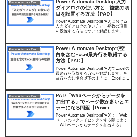
Power Automate Desktop 入力
Power Automate Desktop
ダイアログの使い方と、複数の項
目を設置する方法【PAD】
Power Automate Desktop(PAD)における
入力ダイアログの使い方と、複数の項目
を設置する方法について解説します。
PADの入力ダイアログの使い方PADで入
力ダイアログを使うには、以下のアクシ
ョンを追加します。追加するアクシ...
Power Automate Desktopで空
Power Automate Desktop
白を含むExcel最終行を取得する
方法【PAD】
Power Automate Desktop(PAD)でExcelの
最終行を取得する方法を解説します。空
白行を含む場合以下のように、Excelに空
白行を含む場合の最終行の取得方法を解
説します。Excelの起動まずはじめに、
Excelを起動し...
PAD「Webページからデータを
Power Automate Desktop
抽出する」でページ数が多いとエ
ラーになる問題【Power
Automate Desktop】
Power Automate Desktop(PAD)で、Web
ページのスクレイピングをする際に使う
「Webページからデータを抽出する」ア
クションで、ページ数が多い場合に、取
得結果に数件しか入らなかったり、途中