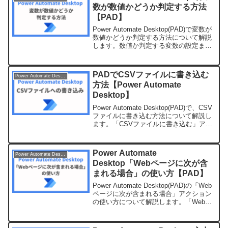
数が数値かどうか判定する方法
【PAD】
Power Automate Desktop(PAD)で変数が
数値かどうか判定する方法について解説
します。数値か判定する変数の設定ま
ず、「変数の設定」アクションを追加し
て、数値かどうかを判定するための変数
を作成します。変数は"True"で初...
PADでCSVファイルに書き込む
Power Automate Desktop
方法【Power Automate
Desktop】
Power Automate Desktop(PAD)で、CSV
ファイルに書き込む方法について解説し
ます。「CSVファイルに書き込む」アク
ションを追加PADでCSVファイルを読み
込むには、「CSV ファイルに書き込む」
アクションを使います。...
Power Automate
Power Automate Desktop
Desktop「Webページに次が含
まれる場合」の使い方【PAD】
Power Automate Desktop(PAD)の「Web
ページに次が含まれる場合」アクション
の使い方について解説します。「Webペ
ージに次が含まれる場合」アクションと
は？「Webページに次が含まれる場合」
アクションとは、対象のWeb...