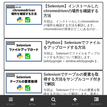
【Selenium】インストールした
Python
chromedriverの場所を確認する
方法
今回は、インストールしたchromedriver
の場所を確認する方法を解説します。
chromedriverの実体がどこにあるのか分
からなくなった・・・chromedriverが複
数あって整理したいけど、どれを消して
いいのか分からないなんてこ...
【Python】Seleniumでファイル
Python
をアップロードする方法
今回は、Seleniumでファイルをアップロ
ードする方法について解説します。
(adsbygoogle = window.adsbygoogle ||
[]).push({});Selenium実行前の注意点
Seleniumで自動操作する際...
Seleniumでテーブルの要素を取
Python
得する方法をサンプルコード付き
で解説
今回は、Seleniumでテーブルの要素を取
得する方法について解説します。基本と
なるソースコード(これをベースに解説し
ます)本記事のサンプルコードは、全て以
メニュー
ホーム
検索
トップ
サイドバー
下のコードをベースに解説しています。