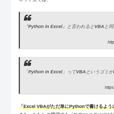
『
Python
in
Excel
』と言われると
VBA
と同
htt
「
Python
in
Excel
」って
VBA
というゴミが
http
「Excel VBAがただ単にPythonで書ける