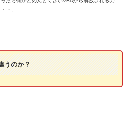
elになったら何かとめんどくさいVBAから解放されるの
・・・。
にが違うのか？
。