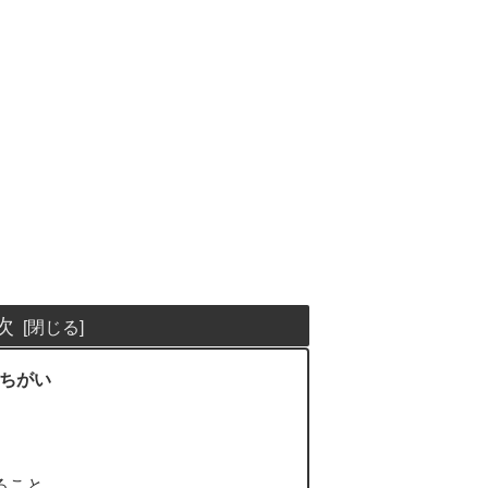
次
lのちがい
できること