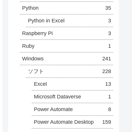
Python
35
Python in Excel
3
Raspberry Pi
3
Ruby
1
Windows
241
ソフト
228
Excel
13
Microsoft Dataverse
1
Power Automate
8
Power Automate Desktop
159