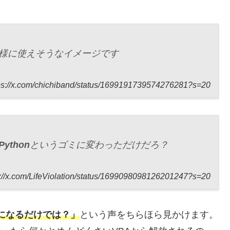
様に使えそうなイメージです
ps://x.com/chichiband/status/1699191739574276281?s=20
Python
というゴミに変わっただけだろ？
s://x.com/LifeViolation/status/1699098098126201247?s=20
ようになるだけでは？」
という声をちらほら見かけます。