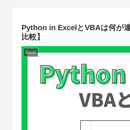
Python in ExcelとVB
比較】
Excel