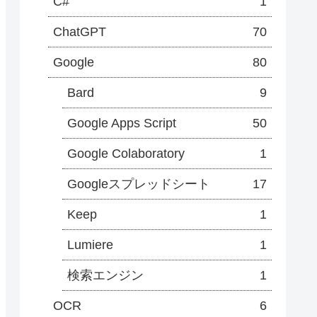
C#
1
ChatGPT
70
Google
80
Bard
9
Google Apps Script
50
Google Colaboratory
1
Googleスプレッドシート
17
Keep
1
Lumiere
1
検索エンジン
1
OCR
6