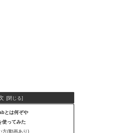
次
olabとは何ぞや
を使ってみた
使い方(動画あり)