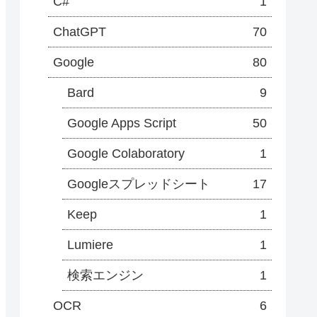
C#
1
ChatGPT
70
Google
80
Bard
9
Google Apps Script
50
Google Colaboratory
1
Googleスプレッドシート
17
Keep
1
Lumiere
1
検索エンジン
1
OCR
6