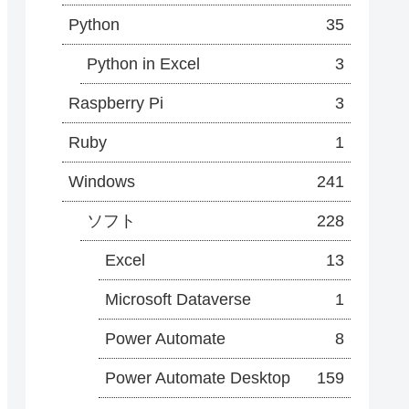
Python
35
Python in Excel
3
Raspberry Pi
3
Ruby
1
Windows
241
ソフト
228
Excel
13
Microsoft Dataverse
1
Power Automate
8
Power Automate Desktop
159