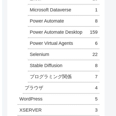
Microsoft Dataverse
1
Power Automate
8
Power Automate Desktop
159
Power Virtual Agents
6
Selenium
22
Stable Diffusion
8
プログラミング関係
7
ブラウザ
4
WordPress
5
XSERVER
3