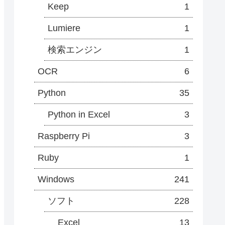
Keep
1
Lumiere
1
検索エンジン
1
OCR
6
Python
35
Python in Excel
3
Raspberry Pi
3
Ruby
1
Windows
241
ソフト
228
Excel
13