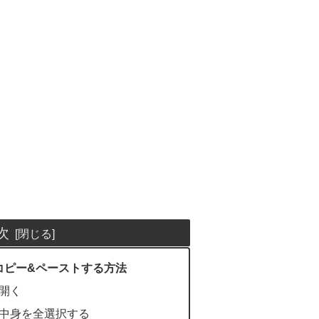
次
コピー&ペーストする方法
を開く
の中身を全選択する