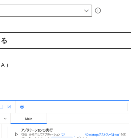
する
A ）