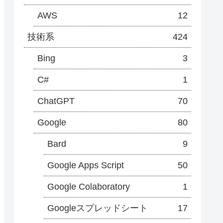
AWS
12
技術系
424
Bing
3
C#
1
ChatGPT
70
Google
80
Bard
9
Google Apps Script
50
Google Colaboratory
1
Googleスプレッドシート
17