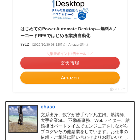
はじめてのPower Automate Desktop―無料&ノ
ーコードRPAではじめる業務自動化
¥912
（2025/10/30 08:12時点 | Amazon調べ）
＼楽天ポイント4倍セール！／
楽天市場
Amazon
ポチップ
chaso
文系出身、数字が苦手な平凡主婦。塾講師、
大手企業SE、不動産事務、Webライター、結
婚後はパートタイムでエンジニアをしながら
ブログやその他副業をしています。お仕事の
依頼・ご相談は問い合わせよりお願いいたし