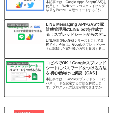
本記事では、Google Apps Script(GAS)を
使用して、Webページのスクレイピング
結果をTwitterに自動ツイートする方法を
解説します。当ブログでは、最新記事を
投稿したときにツイッターでお知らせを
しているんですが、この作業...
LINE Messaging API×GASで家
Google Apps Script
計簿管理用のLINE botを作成す
る：スプレッドシートからのデー
タ参照
LINE家計簿bot作成シリーズもこれで最
後です。今回は、Googleスプレッドシー
トに記録した家計簿の内容を参照する機
能を作成します。「食費」とか「交通
費」と入れると対象の費目の合計金額を
返すようにしたいと思います。全体像は
コピペでOK！Googleスプレッド
Google Apps Script
以下のとおりで...
シートにパスワードをつける方法
を初心者向けに解説【GAS】
本記事では、Googleスプレッドシートに
パスワードを設定する方法を解説しま
す。プログラムの設定が出てきますが、
初心者の方でもできるよう分かりやすく
解説していますのでぜひ参考にしてみて
ください♪ (adsbygoogle = window....