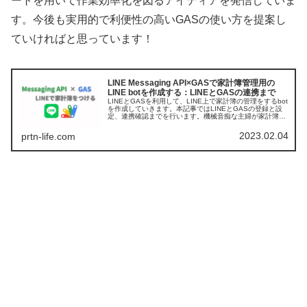
ートを用いて作業効率化を図るアイディアを発信していま
す。今後も実用的で利便性の高いGASの使い方を提案し
ていければと思っています！
LINE Messaging API×GASで家計簿管理用の
LINE botを作成する：LINEとGASの連携まで
LINEとGASを利用して、LINE上で家計簿の管理をするbot
を作成していきます。本記事ではLINEとGASの登録と設
定、連携確認までを行います。機械音痴な主婦が家計簿の
記録を楽にしたいという一心で作成した記事ですので、初
心者の方でも記事の通りに設定すればできる内容となって
2023.02.04
prtn-life.com
います。プログラミング知識は不要ですので、ぜひ参考に
してみてください。