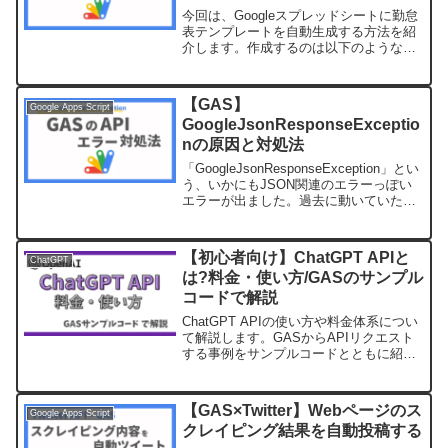
今回は、Googleスプレッドシートに勤怠
表テンプレートを自動生成する方法を紹
介します。作成するのは以下のようなシ
ートです。コピペしてもさほど大変では
ありませんが、カレンダー部分を毎回修
正するのは面倒なのでテンプレート化し
【GAS】
Google Apps Script
て自動生成できるよ...
GoogleJsonResponseExceptio
nの原因と対処法
「GoogleJsonResponseException」とい
う、いかにもJSON関連のエラーっぽい
エラーが出ました。過去に動いていたソ
ースコードをそのまま実行したのに、い
きなり動かなくなり、HTTPのdoPost関
数だったのでデバッグもで...
【初心者向け】ChatGPT APIと
ChatGPT
は?料金・使い方/GASのサンプル
コードで解説
ChatGPT APIの使い方や料金体系につい
て解説します。GASからAPIリクエスト
する事例をサンプルコードとともに紹介
していますのでChatGPTを外部アプリか
ら使いたい方は必見です。
【GAS×Twitter】Webページのス
Google Apps Script
クレイピング結果を自動投稿する