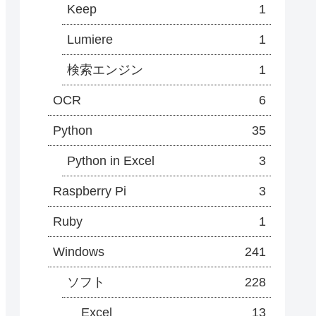
Keep
1
Lumiere
1
検索エンジン
1
OCR
6
Python
35
Python in Excel
3
Raspberry Pi
3
Ruby
1
Windows
241
ソフト
228
Excel
13