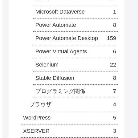
Microsoft Dataverse
1
Power Automate
8
Power Automate Desktop
159
Power Virtual Agents
6
Selenium
22
Stable Diffusion
8
プログラミング関係
7
ブラウザ
4
WordPress
5
XSERVER
3