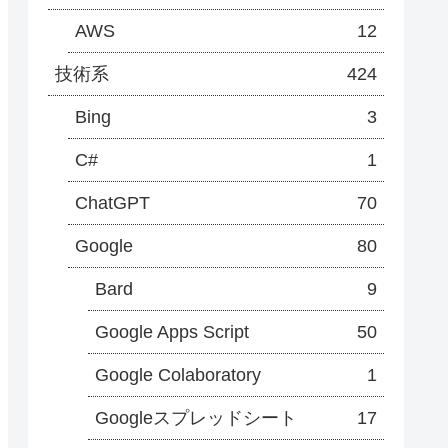
AWS
12
技術系
424
Bing
3
C#
1
ChatGPT
70
Google
80
Bard
9
Google Apps Script
50
Google Colaboratory
1
Googleスプレッドシート
17