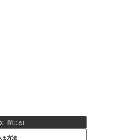
次
取る方法