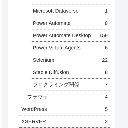
Microsoft Dataverse
1
Power Automate
8
Power Automate Desktop
159
Power Virtual Agents
6
Selenium
22
Stable Diffusion
8
プログラミング関係
7
ブラウザ
4
WordPress
5
XSERVER
3