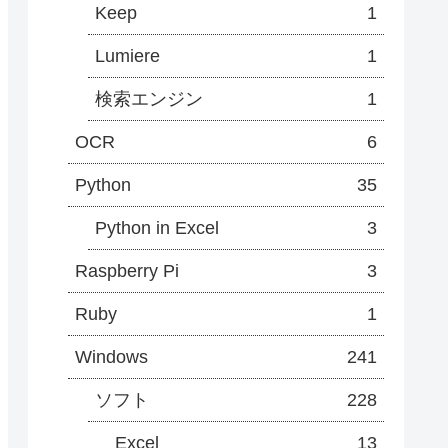
Keep
1
Lumiere
1
検索エンジン
1
OCR
6
Python
35
Python in Excel
3
Raspberry Pi
3
Ruby
1
Windows
241
ソフト
228
Excel
13