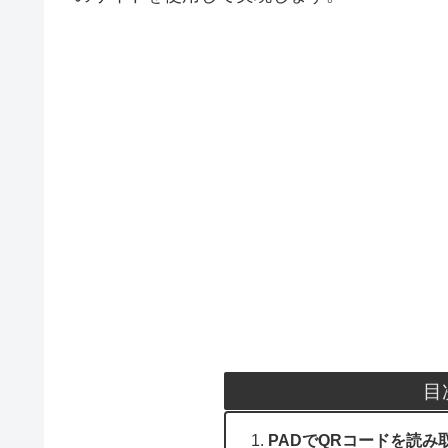
目
PADでQRコードを読み