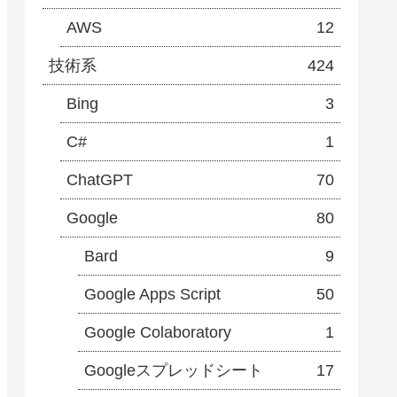
AWS
12
技術系
424
Bing
3
C#
1
ChatGPT
70
Google
80
Bard
9
Google Apps Script
50
Google Colaboratory
1
Googleスプレッドシート
17