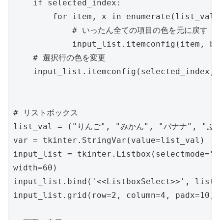
    if selected_index:

        for item, x in enumerate(list_val):
            # いったん全ての項目の色を元に戻す

            input_list.itemconfig(item, bg
    # 選択行の色を変更

    input_list.itemconfig(selected_index, 
# リストボックス

list_val = ("りんご", "みかん", "バナナ", "ぶど
var = tkinter.StringVar(value=list_val)

input_list = tkinter.Listbox(selectmode="s
width=60)

input_list.bind('<<ListboxSelect>>', list_
input_list.grid(row=2, column=4, padx=10, 