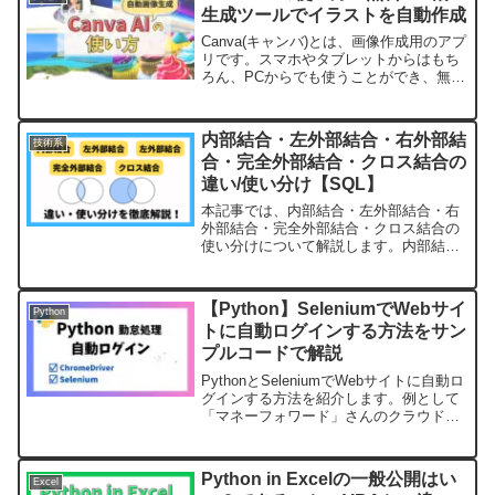
見です。
生成ツールでイラストを自動作成
Canva(キャンバ)とは、画像作成用のアプ
リです。スマホやタブレットからはもち
ろん、PCからでも使うことができ、無料
版でも十分に利用できます。当ブログの
アイキャッチ画像も、canvaを利用して
作成しています。Canvaには、「Text t...
内部結合・左外部結合・右外部結
技術系
合・完全外部結合・クロス結合の
違い/使い分け【SQL】
本記事では、内部結合・左外部結合・右
外部結合・完全外部結合・クロス結合の
使い分けについて解説します。内部結合
と外部結合の違い内部結合と外部結合の
ちがいは、以下の通りです。内部結合と
外部結合の違い内部結合：２つのテーブ
【Python】SeleniumでWebサイ
Python
ルの両方にあるデータのみ...
トに自動ログインする方法をサン
プルコードで解説
PythonとSeleniumでWebサイトに自動ロ
グインする方法を紹介します。例として
「マネーフォワード」さんのクラウド勤
怠に自動でログインする手順を解説しま
す。ログインフォームであれば何でも良
かったんですが、マネーフォワードの家
Python in Excelの一般公開はい
Excel
計簿アプ...