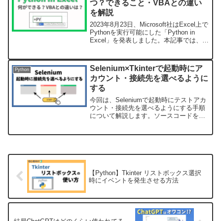
つ？できること・VBAとの違い
を解説
2023年8月23日、Microsoft社はExcel上で
Pythonを実行可能にした「Python in
Excel」を発表しました。本記事では、
Python in Excel はいつから使えるの？
Python in Excel の機能は...
Selenium×Tkinterで起動時にア
Python
カウント・接続先を選べるように
する
今回は、Seleniumで起動時にテストアカ
ウント・接続先を選べるようにする手順
について解説します。ソースコードを載
せています。同じ構成で作成すれば動く
と思いますので、テスト自動化をより効
率的に行いたい方は参考にしてみてくだ
さい。 (ads...
【Python】Tkinter リストボックス選択
時にイベントを発生させる方法