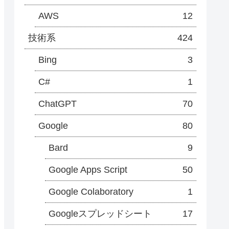
AWS
12
技術系
424
Bing
3
C#
1
ChatGPT
70
Google
80
Bard
9
Google Apps Script
50
Google Colaboratory
1
Googleスプレッドシート
17