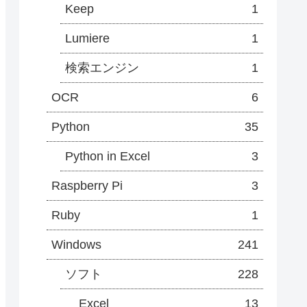
Keep
1
Lumiere
1
検索エンジン
1
OCR
6
Python
35
Python in Excel
3
Raspberry Pi
3
Ruby
1
Windows
241
ソフト
228
Excel
13