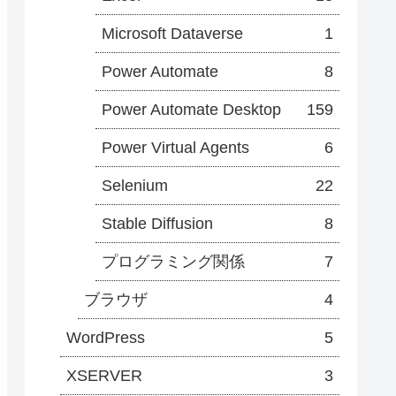
Microsoft Dataverse
1
Power Automate
8
Power Automate Desktop
159
Power Virtual Agents
6
Selenium
22
Stable Diffusion
8
プログラミング関係
7
ブラウザ
4
WordPress
5
XSERVER
3