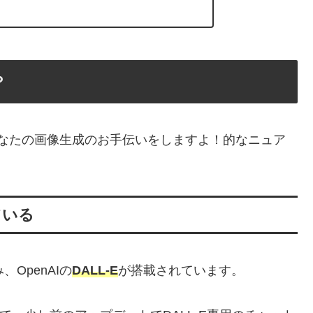
？
意。あなたの画像生成のお手伝いをしますよ！的なニュア
ている
み、OpenAIの
DALL-E
が搭載されています。