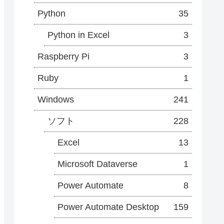
Python
35
Python in Excel
3
Raspberry Pi
3
Ruby
1
Windows
241
ソフト
228
Excel
13
Microsoft Dataverse
1
Power Automate
8
Power Automate Desktop
159