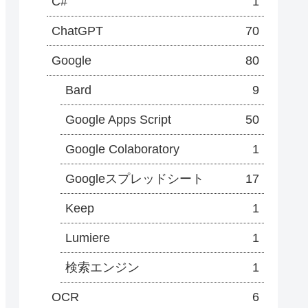
C#
1
ChatGPT
70
Google
80
Bard
9
Google Apps Script
50
Google Colaboratory
1
Googleスプレッドシート
17
Keep
1
Lumiere
1
検索エンジン
1
OCR
6