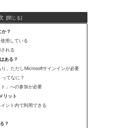
次
なにか？
ルを使用している
加される
はある？
。ただしMicrosoftサインインが必要
」ってなに？
スト」への参加が必要
るメリット
ペイント内で利用できる
る？