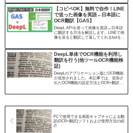
ることのメリット、インストール方法や
おすすめ設定を画像付きで紹介します。
【コピペOK】無料で自作！LINE
Google Apps Script
で送った画像を英語↔︎日本語に
OCR翻訳【GAS】
DeepL APIを使って画像を英語↔︎日本語
に翻訳する方法を解説します。LINEで画
像を送ると翻訳して返してくれるbotを作
るソースコードを載せています。無料で
自作できる翻訳ツールを作りたい方はぜ
ひご覧ください♪
DeepL単体でOCR機能を利用し
OCR
翻訳を行う(他ツールOCR機能検
証)
DeepLのアプリケーション版にOCR機能
が追加されました。本記事では、追加さ
れたOCR機能の設定方法とOCR+翻訳ツ
ールとして、同様の機能を持つ、PCOT
使い勝手などを検証しました。
DeepL+OCR機能とPCOTとの違いやメリ
ットデメリットを知りたい方は必見で
す。
PCで使用できる画面キャプチャによる翻
訳(OCR+翻訳)ソフトおよび使用方法の紹
介