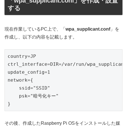
「wpa_supplicant.conf」を作成・設置
する
現在作業しているPC上で、「
wpa_supplicant.conf
」を
作成し、以下の内容を記載します。
country=JP

ctrl_interface=DIR=/var/run/wpa_supplicant
update_config=1

network={

    ssid="SSID"

    psk="暗号化キー"

}
その後、作成したRaspberry Pi OSをインストールした媒