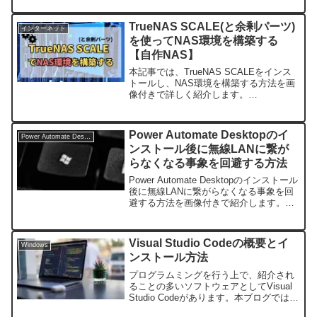
ImagerでRaspberry Pi OS書き込み時に
SSH設定や無線LAN設定をあらかじめ(一
TrueNAS SCALE(と余剰パーツ)
インターネット
緒に)行う方法を画像付きで紹介します。
を使ってNAS環境を構築する
Raspberry Pi ImagerでRaspberry Pi OS
【自作NAS】
書き込み時にSSH設定や無線LAN設定を
あらかじめ(一緒に)行う方法を知りたい
本記事では、TrueNAS SCALEをインス
方は必見です。
トールし、NAS環境を構築する方法を画
像付きで詳しく紹介します。
(adsbygoogle = window.adsbygoogle ||
[]).push({});はじめに本記事ではTrueN...
Power Automate Desktopのイ
Power Automate Desktop
ンストール後に無線LANに繋が
らなくなる事象を回避する方法
Power Automate Desktopのインストール
後に無線LANに繋がらなくなる事象を回
避する方法を画像付きで紹介します。
Power Automate Desktopのインストール
後に無線LANに繋がらなくなる事象を回
避する方法を知りたい方は必見です。
Visual Studio Codeの概要とイ
Windows
ンストール方法
プログラムミングを行う上で、紹介され
ることの多いソフトウェアとしてVisual
Studio Codeがあります。本ブログでは、
Visual Studio Codeに関する概要や導入す