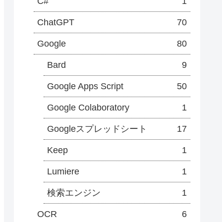
C#
1
ChatGPT
70
Google
80
Bard
9
Google Apps Script
50
Google Colaboratory
1
Googleスプレッドシート
17
Keep
1
Lumiere
1
検索エンジン
1
OCR
6