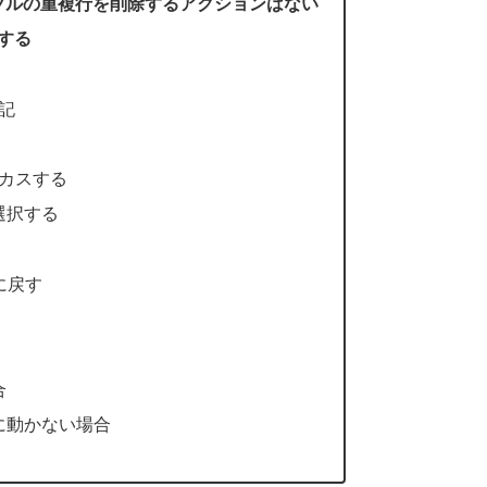
ブルの重複行を削除するアクションはない
記する
転記
ーカスする
選択する
に戻す
合
に動かない場合