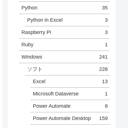
Python
35
Python in Excel
3
Raspberry Pi
3
Ruby
1
Windows
241
ソフト
228
Excel
13
Microsoft Dataverse
1
Power Automate
8
Power Automate Desktop
159